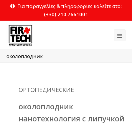
Για παραγγελίες & πληροφορίες καλείτε στο:
(+30) 210 7661001
Ope
Mob
околоплодник
Me
ОРТОПЕДИЧЕСКИЕ
околоплодник
нанотехнология с липучкой