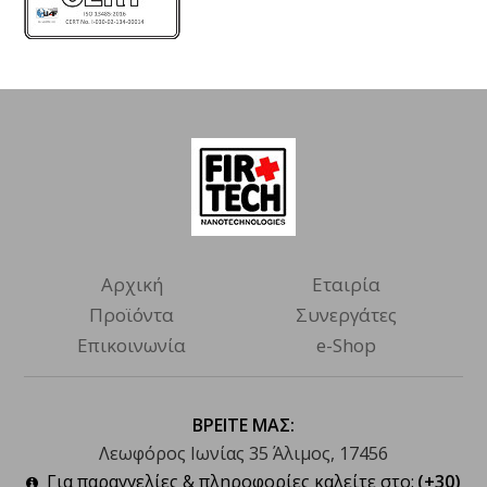
Αρχική
Εταιρία
Προϊόντα
Συνεργάτες
Επικοινωνία
e-Shop
ΒΡΕΙΤΕ ΜΑΣ:
Λεωφόρος Ιωνίας 35 Άλιμος, 17456
Για παραγγελίες & πληροφορίες καλείτε στο:
(+30)