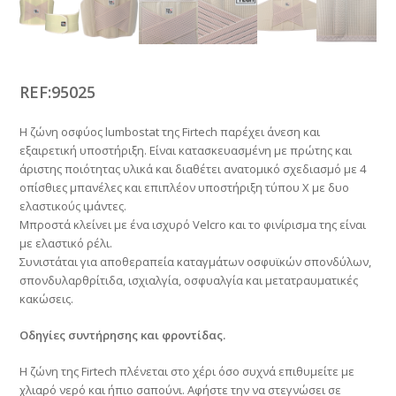
REF:95025
Η ζώνη οσφύος lumbostat της Firtech παρέχει άνεση και
εξαιρετική υποστήριξη. Είναι κατασκευασμένη με πρώτης και
άριστης ποιότητας υλικά και διαθέτει ανατομικό σχεδιασμό με 4
οπίσθιες μπανέλες και επιπλέον υποστήριξη τύπου Χ με δυο
ελαστικούς ιμάντες.
Μπροστά κλείνει με ένα ισχυρό Velcro και το φινίρισμα της είναι
με ελαστικό ρέλι.
Συνιστάται για αποθεραπεία καταγμάτων οσφυϊκών σπονδύλων,
σπονδυλαρθρίτιδα, ισχιαλγία, οσφυαλγία και μετατραυματικές
κακώσεις.
Οδηγίες συντήρησης και φροντίδας.
Η ζώνη της Firtech πλένεται στο χέρι όσο συχνά επιθυμείτε με
χλιαρό νερό και ήπιο σαπούνι. Αφήστε την να στεγνώσει σε