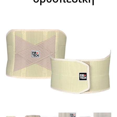
ενισχυμένη ζώνη
οσφύος
LUMBOSTAT