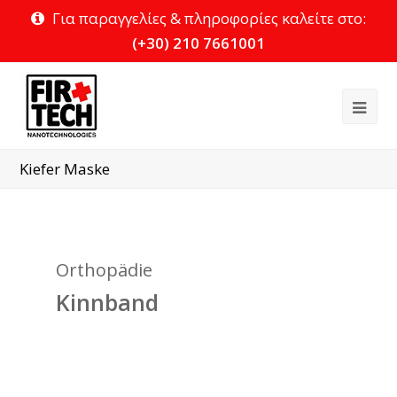
Για παραγγελίες & πληροφορίες καλείτε στο:
(+30) 210 7661001
Ope
Mob
Kiefer Maske
Me
Orthopädie
Kinnband